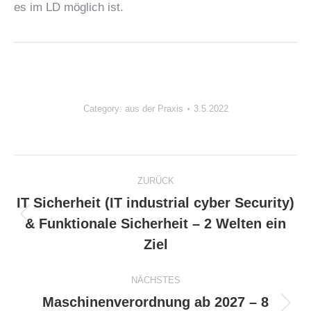
es im LD möglich ist.
Category:
aus der Praxis
3.5.2022
Kommentarnavigation
ZURÜCK
IT Sicherheit (IT industrial cyber Security)
& Funktionale Sicherheit – 2 Welten ein
Vorheriger
Beitrag:
Ziel
NÄCHSTES
Maschinenverordnung ab 2027 – 8