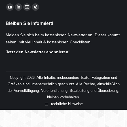
Finden Sie uns auf:
YouTube
Linkedin
E-
XING
page
page
Mail
page
Bleiben Sie informiert!
opens
opens
page
opens
in
in
opens
in
Melden Sie sich beim kostenlosen Newsletter an. Dieser kommt
new
new
in
new
selten, mit viel Inhalt & kostenlosen Checklisten.
window
window
new
window
Jetzt den Newsletter abonnieren!
window
Copyright 2026. Alle Inhalte, insbesondere Texte, Fotografien und
Grafiken sind urheberrechtlich geschützt. Alle Rechte, einschließlich
der Vervielfältigung, Veröffentlichung, Bearbeitung und Übersetzung,
bleiben vorbehalten.
rechtliche Hinweise