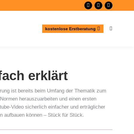
YouTube
Linkedin
XING
page
page
page
opens
opens
opens
kostenlose Erstberatung
Search:
in
in
in
new
new
new
window
window
window
ach erklärt
lärung ist bereits beim Umfang der Thematik zum
er Normen herauszuarbeiten und einen ersten
ube-Video sicherlich einfacher und erträglicher
en aufbauen können – Stück für Stück.