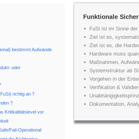
Funktionale Sicherh
FuSi ist im Sinne de
Ziel ist es, systema
Ziel ist es, die Hard
ational) bestimmt Aufwände
Hardware muss quant
Maßnahmen, Aufwände
dukt- oder
Systemstruktur ab SI
Vorgehen in der Entw
?
Verifikation & Validie
uSi) richtig an ?
Unabhängigkeitsprinz
nden ?
Dokumentation, Analy
ritikalitätslevel vor
hkeit
-Safe/Fail-Operational
immt die Sichtweise