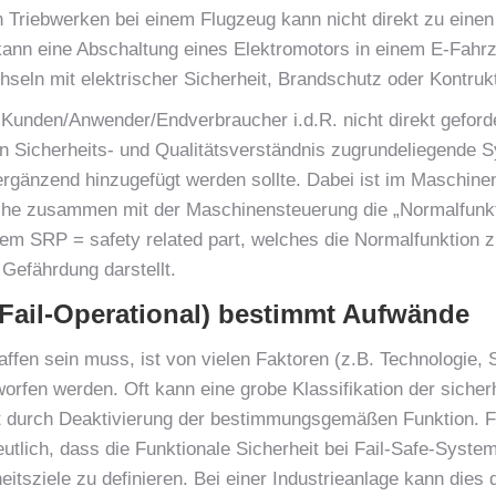
Triebwerken bei einem Flugzeug kann nicht direkt zu einen
ann eine Abschaltung eines Elektromotors in einem E-Fahrzeu
chseln mit elektrischer Sicherheit, Brandschutz oder Kontru
den Kunden/Anwender/Endverbraucher i.d.R. nicht direkt gefor
en Sicherheits- und Qualitätsverständnis zugrundeliegende 
rgänzend hinzugefügt werden sollte. Dabei ist im Maschin
lche zusammen mit der Maschinensteuerung die „Normalfunk
em SRP = safety related part, welches die Normalfunktion z
 Gefährdung darstellt.
/ Fail-Operational) bestimmt Aufwände
ffen sein muss, ist von vielen Faktoren (z.B. Technologie,
rfen werden. Oft kann eine grobe Klassifikation der sicherh
it durch Deaktivierung der bestimmungsgemäßen Funktion. Fa
tlich, dass die Funktionale Sicherheit bei Fail-Safe-Syst
itsziele zu definieren. Bei einer Industrieanlage kann dies