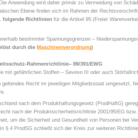
Die Anwendung wird daher primär zu Vermeidung von Schäde
päischen Ebene finden sich im Rahmen der Rechtsvorschrifte
B.
folgende Richtlinien
für die Artikel 95 (Freier Warenverk
 innerhalb bestimmter Spannungsgrenzen – Niederspannungsr
elöst durch die
Maschinenverordnung
)
eitsschutz-Rahmenrichtlinie
– 89/391/EWG
mit gefährlichen Stoffen – Seveso III oder auch Störfallric
in geltendes Recht im jeweiligen Mitgliedsstaat umgesetzt. 
fe.
utschland nach dem Produkhaftungsgesetz (ProdHaftG) gerege
cht nach der Produktsicherheitsrichtlinie 2001/95/EG bzw. 
heit, um die Sicherheit und Gesundheit von Personen bei Ve
 § 4 ProdSG schließt sich der Kreis zur weiteren Richtlinie