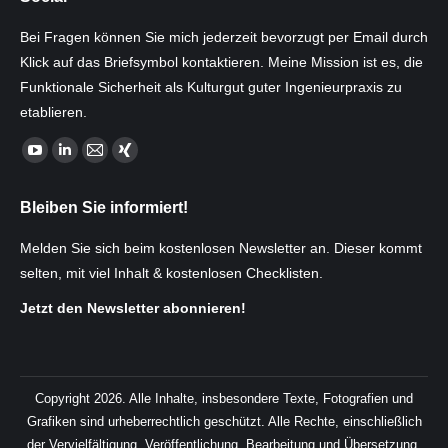
Bei Fragen können Sie mich jederzeit bevorzugt per Email durch
Klick auf das Briefsymbol kontaktieren. Meine Mission ist es, die
Funktionale Sicherheit als Kulturgut guter Ingenieurpraxis zu
etablieren.
Finden Sie uns auf:
YouTube
Linkedin
E-
XING
page
page
Mail
page
Bleiben Sie informiert!
opens
opens
page
opens
in
in
opens
in
Melden Sie sich beim kostenlosen Newsletter an. Dieser kommt
new
new
in
new
selten, mit viel Inhalt & kostenlosen Checklisten.
window
window
new
window
Jetzt den Newsletter abonnieren!
window
Copyright 2026. Alle Inhalte, insbesondere Texte, Fotografien und
Grafiken sind urheberrechtlich geschützt. Alle Rechte, einschließlich
der Vervielfältigung, Veröffentlichung, Bearbeitung und Übersetzung,