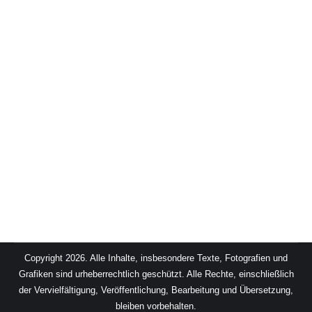
Dieser Artikel beleuchtet einige praktische
Aspekte zur Auswahl der passenden Logik für
Sicherheitsfunktionen im Alltag. Frei nach dem
Motto „Drum prüfe wer sich ewig bindet“
(F.Schiller), sollte jeder Integrator bei der
Auswahl der Logik für Sicherheitsfunktionen mit
Bedacht vorgehen. Der Teufel steckt wie immer
im Detail. Reicht ein Sicherheitsbaustein bzw.
ein Sicherheitsrelais ? Ist eine…
Copyright 2026. Alle Inhalte, insbesondere Texte, Fotografien und
Grafiken sind urheberrechtlich geschützt. Alle Rechte, einschließlich
der Vervielfältigung, Veröffentlichung, Bearbeitung und Übersetzung,
bleiben vorbehalten.