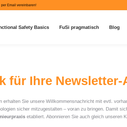
n per Email vereinbaren!
Functional Safety Basics
FuSi pragmatisch
Blog
nctional Safety Basics
FuSi pragmatisch
Blog
k für Ihre Newslette
n erhalten Sie unsere Willkommensnachricht mit evtl. vorha
ologien sicher mitzugestalten – voran zu bringen. Damit si
nieurpraxis
etabliert. Abonnieren Sie auch gleich unseren K